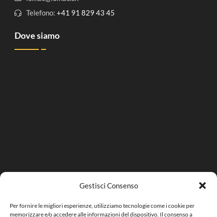
Telefono:
+41 91 829 43 45
Dove siamo
Gestisci Consenso
Per fornire le migliori esperienze, utilizziamo tecnologie come i cookie per
memorizzare e/o accedere alle informazioni del dispositivo. Il consenso a