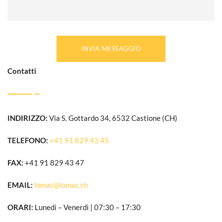
INVIA MESSAGGIO
Contatti
INDIRIZZO:
Via S. Gottardo 34, 6532 Castione (CH)
TELEFONO:
+41 91 829 43 45
FAX:
+41 91 829 43 47
EMAIL:
lomac@lomac.ch
ORARI:
Lunedì – Venerdì | 07:30 – 17:30