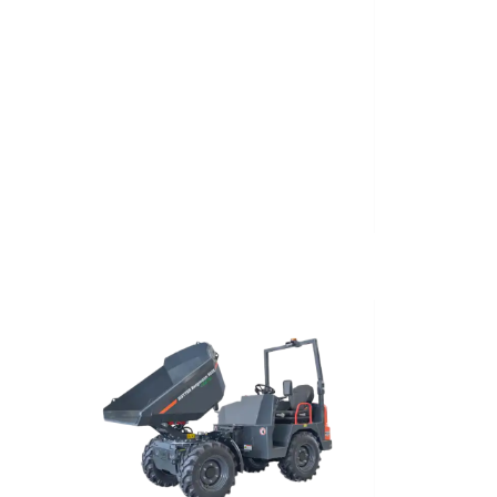
Nuovo
2023
Elettrico
550
Kg