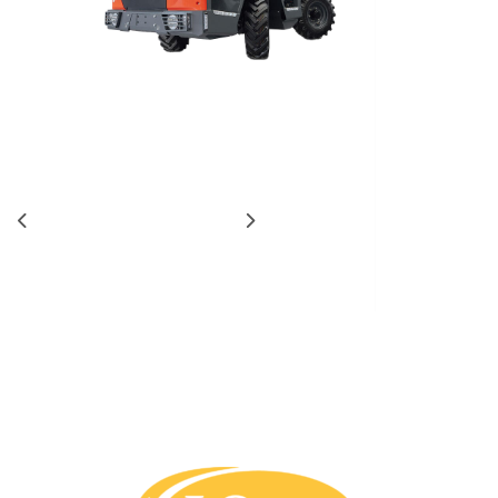
Nuovo
2023
Elettrico
2'880
Kg