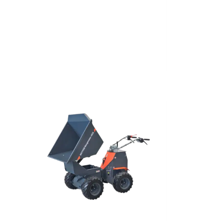
Nuovo
2023
Elettrico
1'650
Kg