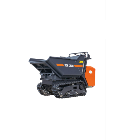
Nuovo
2023
Elettrico
520
Kg