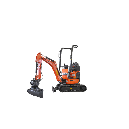
Nuovo
2023
Elettrico
700
Kg