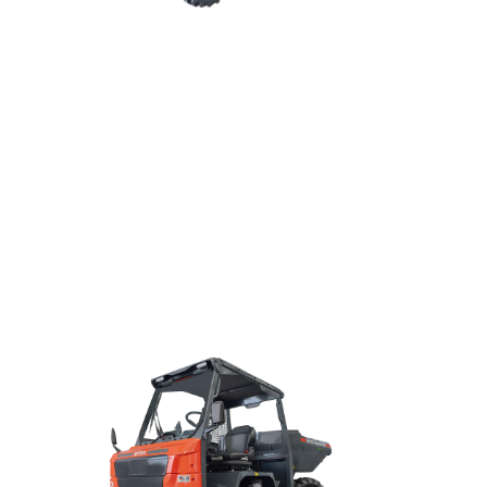
Nuovo
2023
Elettrico
1'560
Kg