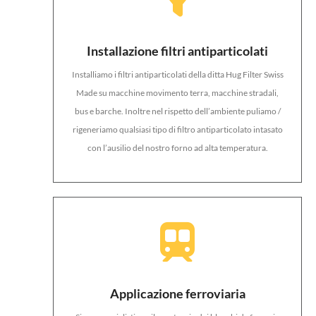
Installazione filtri antiparticolati
Installiamo i filtri antiparticolati della ditta Hug Filter Swiss
Made su macchine movimento terra, macchine stradali,
bus e barche. Inoltre nel rispetto dell’ambiente puliamo /
rigeneriamo qualsiasi tipo di filtro antiparticolato intasato
con l’ausilio del nostro forno ad alta temperatura.
Applicazione ferroviaria