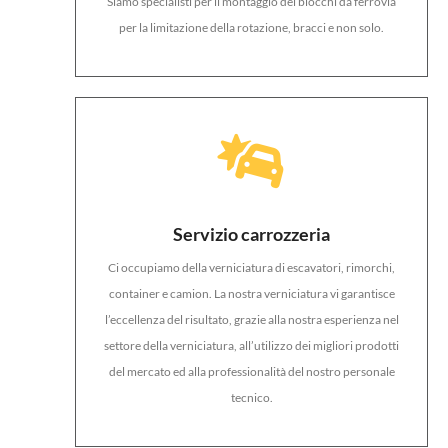
Siamo specialisti per il montaggio dei blocchi da ferrovia
per la limitazione della rotazione, bracci e non solo.
Servizio carrozzeria
Ci occupiamo della verniciatura di escavatori, rimorchi,
container e camion. La nostra verniciatura vi garantisce
l’eccellenza del risultato, grazie alla nostra esperienza nel
settore della verniciatura, all’utilizzo dei migliori prodotti
del mercato ed alla professionalità del nostro personale
tecnico.