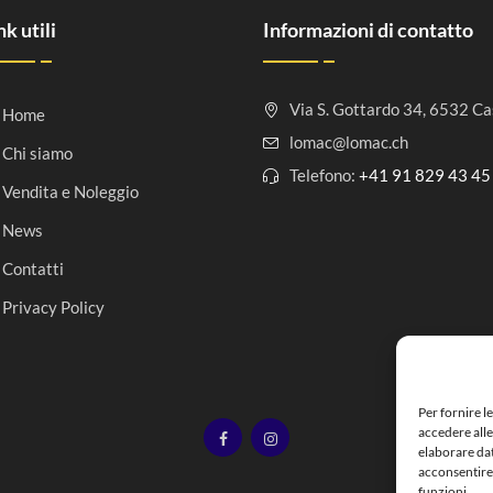
nk utili
Informazioni di contatto
Via S. Gottardo 34, 6532 Ca
Home
lomac@lomac.ch
Chi siamo
Telefono:
+41 91 829 43 45
Vendita e Noleggio
News
Contatti
Privacy Policy
Per fornire l
accedere alle
elaborare da
acconsentire 
funzioni.