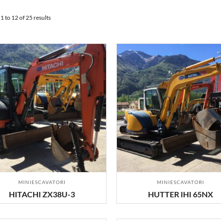
1 to 12 of 25 results
MINIESCAVATORI
MINIESCAVATORI
HITACHI ZX38U-3
HUTTER IHI 65NX