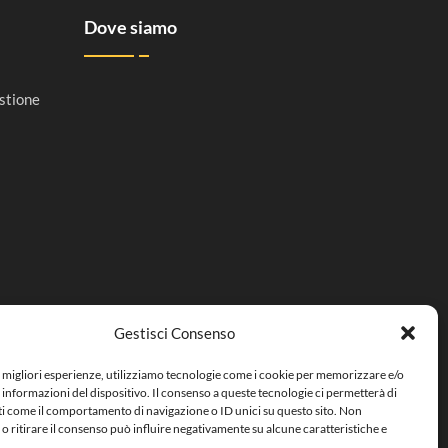
Dove siamo
stione
Gestisci Consenso
e migliori esperienze, utilizziamo tecnologie come i cookie per memorizzare e/o
 informazioni del dispositivo. Il consenso a queste tecnologie ci permetterà di
ti come il comportamento di navigazione o ID unici su questo sito. Non
o ritirare il consenso può influire negativamente su alcune caratteristiche e