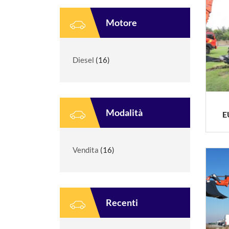
Motore
Diesel
(16)
Modalità
E
Vendita
(16)
Recenti