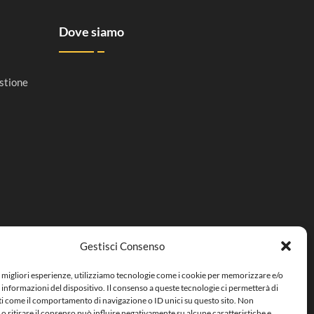
Dove siamo
stione
Gestisci Consenso
e migliori esperienze, utilizziamo tecnologie come i cookie per memorizzare e/o
 informazioni del dispositivo. Il consenso a queste tecnologie ci permetterà di
ti come il comportamento di navigazione o ID unici su questo sito. Non
o ritirare il consenso può influire negativamente su alcune caratteristiche e