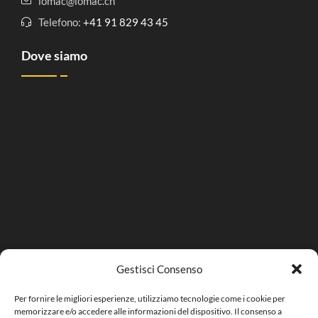
lomac@lomac.ch
Telefono:
+41 91 829 43 45
Dove siamo
Gestisci Consenso
Per fornire le migliori esperienze, utilizziamo tecnologie come i cookie per
memorizzare e/o accedere alle informazioni del dispositivo. Il consenso a