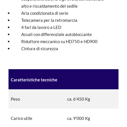
alto e riscaldamento del sedile
Aria condizionata di serie
T
elecamera per la retromarcia
4
fari da lavoro a LED
Assali con differenziale autobloccante
Riduttore meccanico su HD750 e HD900
Cintura di sicurezza
Caratteristiche tecniche
Peso
ca. 6’450 Kg
Carico utile
ca. 9’000 Kg