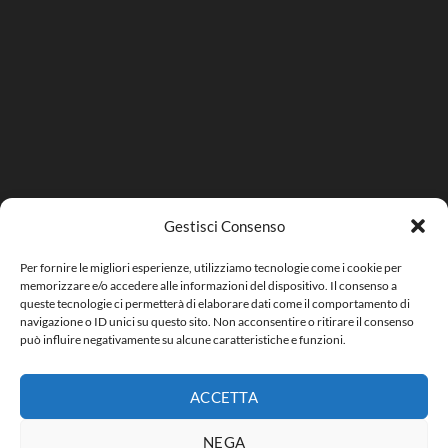
Gestisci Consenso
Per fornire le migliori esperienze, utilizziamo tecnologie come i cookie per
memorizzare e/o accedere alle informazioni del dispositivo. Il consenso a
queste tecnologie ci permetterà di elaborare dati come il comportamento di
navigazione o ID unici su questo sito. Non acconsentire o ritirare il consenso
può influire negativamente su alcune caratteristiche e funzioni.
ACCETTA
NEGA