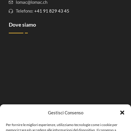
lomac@lomac.ch
Telefono:
+41 91 829 43 45
Dove siamo
Gestisci Consenso
Per fornire le migliori esperienze, utilizziamo tecnologie come i cookie per
memorizzare e/o accedere alle informazioni del dispositivo. Il consenso a